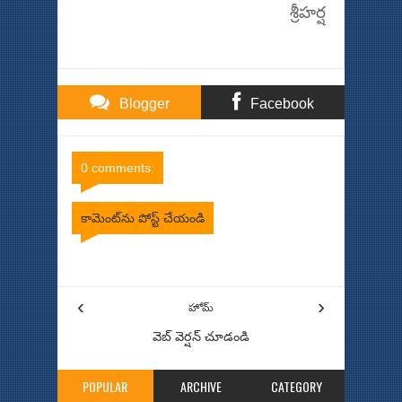
శ్రీహర్ష
Blogger
Facebook
Comments
Comments
0 comments:
కామెంట్‌ను పోస్ట్ చేయండి
Item Reviewed:
ఏపీ లో రగులుతున్న బీసీలు ... కాపుల్లో
అనుమాన జ్వాలలు
Rating:
5
Reviewed By:
Bhinna Swaram
‹
›
హోమ్
వెబ్ వెర్షన్‌ చూడండి
POPULAR
ARCHIVE
CATEGORY