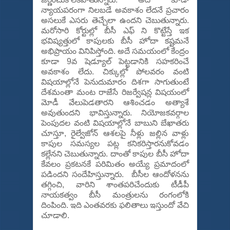
న్యాయపరంగా నిలబడే అవకాశం లేదనే ప్రచారం
అసలుకే ఎసరు తెచ్చేలా ఉందని చెబుతున్నారు.
మరోసారి కోర్టుల్లో బీసీ ఎఫ్ ని కొట్టేస్తే ఇక
భవిష్యత్తులో కాపులకు బీసీ హోదా కష్టమనే
అభిప్రాయం వినిపిస్తోంది. అదే సమయంలో కేంద్రం
కూడా 9వ షెడ్యూల్ పెట్టడానికి సహకరించే
అవకాశం లేదు. చిక్కుల్లో పోలవరం వంటి
విషయాల్లోనే పెనుదుమారం దిశగా సాగుతుంటే
దేశమంతా మంట రాజేసే రిజర్వేషన్ల విషయంలో
మోడీ వేలుపెడతారని ఆశించడం అత్యాశే
అవుతుందని భావిస్తున్నారు. నియోజకవర్గాల
పెంపుదల వంటి విషయాల్లోనే బాబుని బేఖాతరు
చూస్తూ, రైల్వేజోన్ ఆశలపై నీళ్లు జల్లిన వాళ్లు
కాపుల సమస్యల పట్ల కనికరిస్తారనుకోవడం
కల్లేనని చెబుతున్నారు. దాంతో కాపుల బీసీ హోదా
కేవలం ప్రకటనకే పరిమితం అయ్యే ప్రమాదంలో
పడిందని సందేహిస్తున్నారు. బీసీల ఆందోళనను
తగ్గించి, వారిని శాంతపరిచేందుకు టీడీపీ
నాయకత్వం బీసీ మంత్రులను రంగంలోకి
దింపింది. ఇది ఎంతవరకు ఫలితాలు ఇస్తుందో వేచి
చూడాలి.