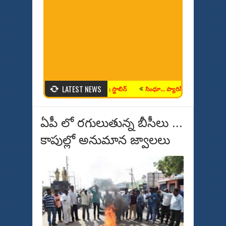
LATEST NEWS
ల్డ్ నుంచి ఆధ్యాత్మిక మార్గం వైపు
శభాష్ స్టాలిన్
సింధూ... ప్యారిస్ లో స్వర్ణమే లక్ష్యంగా
ఏపీ లో రగులుతున్న బీసీలు ...
కాపుల్లో అనుమాన జ్వాలలు