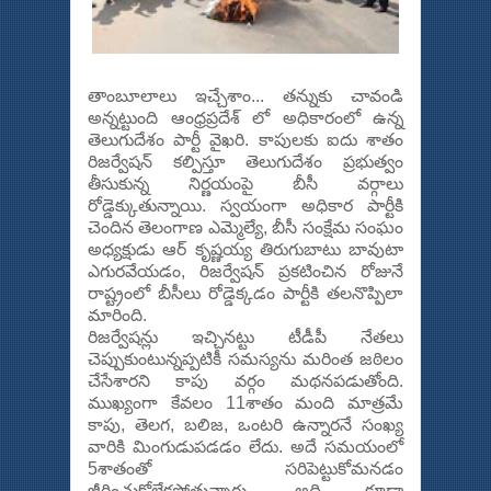
తాంబూలాలు ఇచ్చేశాం... తన్నుకు చావండి
అన్నట్టుంది ఆంధ్రప్రదేశ్ లో అధికారంలో ఉన్న
తెలుగుదేశం పార్టీ వైఖరి. కాపులకు ఐదు శాతం
రిజర్వేషన్ కల్పిస్తూ తెలుగుదేశం ప్రభుత్వం
తీసుకున్న నిర్ణయంపై బీసీ వర్గాలు
రోడ్డెక్కుతున్నాయి. స్వయంగా అధికార పార్టీకి
చెందిన తెలంగాణ ఎమ్మెల్యే, బీసీ సంక్షేమ సంఘం
అధ్యక్షుడు ఆర్ కృష్ణయ్య తిరుగుబాటు బావుటా
ఎగురవేయడం, రిజర్వేషన్ ప్రకటించిన రోజునే
రాష్ట్రంలో బీసీలు రోడ్డెక్కడం పార్టీకి తలనొప్పిలా
మారింది.
రిజర్వేషన్లు ఇచ్చినట్టు టీడీపీ నేతలు
చెప్పుకుంటున్నప్పటికీ సమస్యను మరింత జఠిలం
చేసేశారని కాపు వర్గం మథనపడుతోంది.
ముఖ్యంగా కేవలం 11శాతం మంది మాత్రమే
కాపు, తెలగ, బలిజ, ఒంటరి ఉన్నారనే సంఖ్య
వారికి మింగుడుపడడం లేదు. అదే సమయంలో
5శాతంతో సరిపెట్టుకోమనడం
జీర్ణించుకోలేకపోతున్నారు. అది కూడా