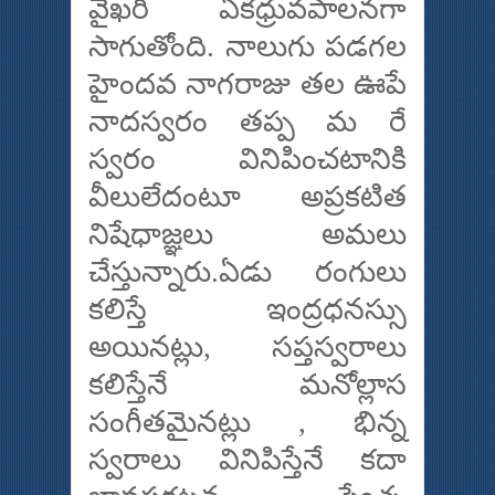
వైఖరి ఏకధ్రువపాలనగా
సాగుతోంది. నాలుగు పడగల
హైందవ నాగరాజు తల ఊపే
నాదస్వరం తప్ప మ రే
స్వరం వినిపించటానికి
వీలులేదంటూ అప్రకటిత
నిషేధాజ్ఞలు అమలు
చేస్తున్నారు.ఏడు రంగులు
కలిస్తే ఇంద్రధనస్సు
అయినట్లు, సప్తస్వరాలు
కలిస్తేనే మనోల్లాస
సంగీతమైనట్లు , భిన్న
స్వరాలు వినిపిస్తేనే కదా