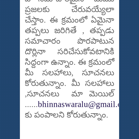
ప్రజలకు చేరువయ్యేలా
చేస్తాం. ఈ క్రమంలో ఏమైనా
తప్పలు జరిగితే , తప్పడు
సమాచారం పొరపాటున
దొర్లినా సరిచేసుకోవటానికి
సిద్దంగా ఉన్నాం. ఈ క్రమంలో
మీ సలహాలు, సూచనలు
కోరుతున్నాం. మీ సలహాలు
,సూచనలు మా మెయిల్
......
bhinnaswaralu@gmail.com
కు పంపాలని కోరుతున్నాం.