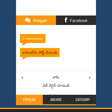
Blogger
Facebook
Comments
Comments
0 comments:
కామెంట్‌ను పోస్ట్ చేయండి
Item Reviewed:
మా గురించి ......
Rating:
5
Reviewed By:
Bhinna Swaram
‹
›
హోమ్
వెబ్ వెర్షన్‌ చూడండి
POPULAR
ARCHIVE
CATEGORY