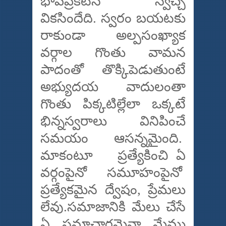
భావప్రకటన స్వేచ్చ
వికసిందేది. స్వరం బయటకు
రాకుండా అల్పసంఖ్యాక
వర్గాల గొంతు వామన
పాదంతో తొక్కిపెడుతుంటే
అభ్యుదయ వాదులంతా
గొంతు పిక్కటిల్లేలా ఒక్కటే
భిన్నస్వరాలు వినిపించే
సమయం ఆసన్నమైంది.
మాకంటూ ప్రత్యేకించి ఏ
వర్గంపైనో సమూహంపైనో
ప్రత్యేకమైన ద్వేషం, ప్రేమలు
లేవు.సమాజానికి మేలు చేసే
ఏ సమాచారమైనా మేము