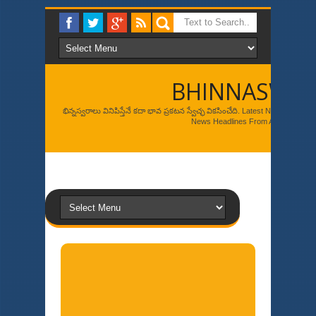
BHINNASWA
భిన్నస్వరాలు వినిపిస్తేనే కదా భావ ప్రకటన స్వేచ్ఛ వికసించేది. Latest News, Br
News Headlines From Around The W