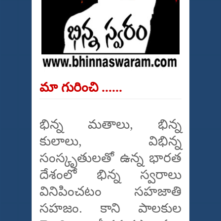
మా గురించి ......
భిన్న మతాలు, భిన్న
కులాలు, విభిన్న
సంస్కృతులతో ఉన్న భారత
దేశంలో భిన్న స్వరాలు
వినిపించటం సహజాతి
సహజం. కాని పాలకుల