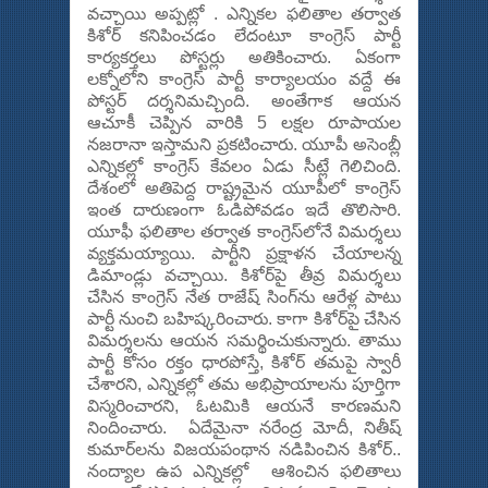
వచ్చాయి అప్పట్లో . ఎన్నికల ఫలితాల తర్వాత
కిశోర్ కనిపించడం లేదంటూ కాంగ్రెస్ పార్టీ
కార్యకర్తలు పోస్టర్లు అతికించారు. ఏకంగా
లక్నోలోని కాంగ్రెస్ పార్టీ కార్యాలయం వద్దే ఈ
పోస్టర్ దర్శనిమచ్చింది. అంతేగాక ఆయన
ఆచూకీ చెప్పిన వారికి 5 లక్షల రూపాయల
నజరానా ఇస్తామని ప్రకటించారు. యూపీ అసెంబ్లీ
ఎన్నికల్లో కాంగ్రెస్ కేవలం ఏడు సీట్లే గెలిచింది.
దేశంలో అతిపెద్ద రాష్ట్రమైన యూపీలో కాంగ్రెస్
ఇంత దారుణంగా ఓడిపోవడం ఇదే తొలిసారి.
యూఫీ ఫలితాల తర్వాత కాంగ్రెస్‌లోనే విమర్శలు
వ్యక్తమయ్యాయి. పార్టీని ప్రక్షాళన చేయాలన్న
డిమాండ్లు వచ్చాయి. కిశోర్‌పై తీవ్ర విమర్శలు
చేసిన కాంగ్రెస్ నేత రాజేష్ సింగ్‌ను ఆరేళ్ల పాటు
పార్టీ నుంచి బహిష్కరించారు. కాగా కిశోర్‌పై చేసిన
విమర్శలను ఆయన సమర్థించుకున్నారు. తాము
పార్టీ కోసం రక్తం ధారపోస్తే, కిశోర్ తమపై స్వారీ
చేశారని, ఎన్నికల్లో తమ అభిప్రాయాలను పూర్తిగా
విస్మరించారని, ఓటమికి ఆయనే కారణమని
నిందించారు. ఏదేమైనా నరేంద్ర మోదీ, నితీష్
కుమార్‌లను విజయపంథాన నడిపించిన కిశోర్..
నంద్యాల ఉప ఎన్నికల్లో ఆశించిన ఫలితాలు