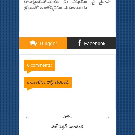
రాబట్టలేకపోయారు. ఈ విషయం పై వైకాపా
శ్రోణులో అంతర్మధనం మెదలయింది
Blogger
Facebook
Comments
Comments
0 comments:
కామెంట్‌ను పోస్ట్ చేయండి
Item Reviewed:
నంద్యాలో ఎన్నికల వ్యూహకర్త ప్రశాంత్ కిశోర్
మ్యాజిక్ పనిచేయలేదా ...?
Rating:
5
Reviewed By:
Bhinna
Swaram
‹
›
హోమ్
వెబ్ వెర్షన్‌ చూడండి