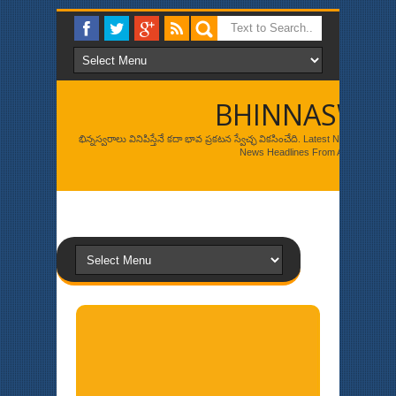
BHINNASWA
భిన్నస్వరాలు వినిపిస్తేనే కదా భావ ప్రకటన స్వేచ్ఛ వికసించేది. Latest News, Br
News Headlines From Around The W