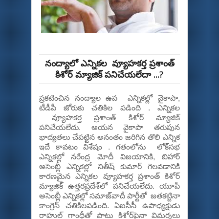
నంద్యాలో ఎన్నికల వ్యూహకర్త ప్రశాంత్
కిశోర్ మ్యాజిక్ పనిచేయలేదా ...?
ప్రకటించిన నంద్యాల ఉప ఎన్నికల్లో వైకాపా,
టీడీపీ జోరుకు చతికిల పడింది . ఎన్నికల
వ్యూహకర్త ప్రశాంత్ కిశోర్ మ్యాజిక్
పనిచేయలేదు. అయన వైకాపా తరుపున
భాద్యతలు చేపట్టిన అనంతం జరిగిన తొలి ఎన్నిక
ఇదే కావటం విశేషం . గతంలోను లోక్‌సభ
ఎన్నికల్లో నరేంద్ర మోదీ విజయానికి, బిహార్
అసెంబ్లీ ఎన్నికల్లో నితీష్ కుమార్ గెలవడానికి
కారణమైన ఎన్నికల వ్యూహకర్త ప్రశాంత్ కిశోర్
మ్యాజిక్ ఉత్తరప్రదేశ్‌లో పనిచేయలేదు. యూపీ
అసెంబ్లీ ఎన్నికల్లో సమాజ్‌వాదీ పార్టీతో జతకట్టినా
కాంగ్రెస్ చతికిలపడింది. ఏఐసీసీ ఉపాధ్యక్షుడు
రాహుల్ గాంధీతో పాటు కిశోర్‌పైనా విమర్శలు