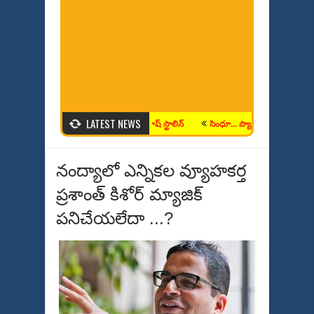
LATEST NEWS
ఫీల్డ్ నుంచి ఆధ్యాత్మిక మార్గం వైపు
శభాష్ స్టాలిన్
సింధూ... ప్యారిస్ లో స్వర్ణమే లక్ష్య
నంద్యాలో ఎన్నికల వ్యూహకర్త
ప్రశాంత్ కిశోర్ మ్యాజిక్
పనిచేయలేదా ...?