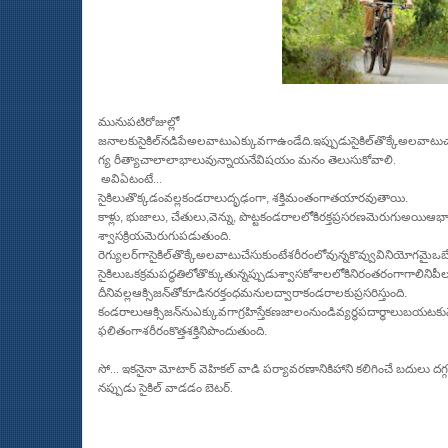
మునుపటిరోజుల్లో
జనాలకుసైకిల్
నడిపేఅలవాటుఎక్కువగాఉండేది
.
ఇప్పుడుసైకిల్
తొక్కేఅలవాటుచ
గ్య రీత్యాచాలాలాభాలువున్నాయనేవిషయం మనం తెలుసుకోవాలి.
అవిఏటంటే...
సైకిలుతొక్కడంవల్లకండరాలుదృఢంగా
,
శక్తిమంతంగాతయారవుతాయి
.
కాళ్లు
,
భుజాలు
,
చేతులు
,
వెన్ను
,
పొట్టకండరాలలోకిరక్తప్రసరణమెరుగుఅయిఆ
శ్వాసక్రియమెరుగుపడుతుంది
.
రెగ్యులర్
గాసైకిల్
తొక్కేఅలవాటుచేసుకుంటేశరీరంలోవున్నకొవ్వువినియోగమైఒబే
సైకిలుఒకక్రమపద్ధతిలోతొక్కుతున్నప్పుడుశ్వాసకోశాలలోకినిరంతరంగాగాలినిపీల్
దీనివల్లఆక్సిజన్
తోకూడినరక్తంధమనులద్వారాకండరాలకుప్రసరిస్తుంది
.
కండరాలుఆక్సిజన్
నుఎక్కువగాగ్రహిస్తేకణజాలంనుండివ్యర్థపదార్థాలుబయటకువ
ఫలితంగాశరీరంకొత్తశక్తినిపొందుతుంది
.
సో... ఇకనైనా మోటార్ వెహికల్ వాడి పర్యావరణానికిహాని కలిగించే బదులు 
నప్పుడు సైకిల్ వాడడం బెటర్.