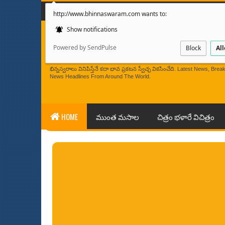
మొదటి పేజి
మా గురించి
http://www.bhinnaswaram.com wants to:
Show notifications
Powered by SendPulse
Block
Al
BHINNASWARAM
భిన్నస్వరాలు వినిపిస్తేనే కదా భావ ప్రకటన స్వేచ్ఛ వికసించేది. Latest News, 
News Headlines From Around The World.
HOME
ముంత మసాల
చిత్రం భళారే విచిత్రం