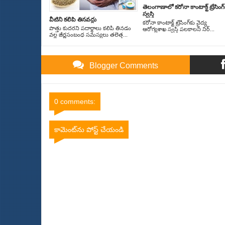
తెలంగాణాలో కరోనా కాంటాక్ట్‌ ట్రేసింగ్
స్వ‌స్తి
వీటిని క‌లిపి తిన‌వ‌ద్దు
కరోనా కాంటాక్ట్‌ ట్రేసింగ్‌కు వైద్య
పొత్తు కుదరని పదార్థాలు కలిపి తినడం
ఆరోగ్యశాఖ స్వస్తి పలకాలని నిర్...
వల్ల జీర్ణసంబంధ సమస్యలు తలెత్త...
Blogger Comments
0 comments:
కామెంట్‌ను పోస్ట్ చేయండి