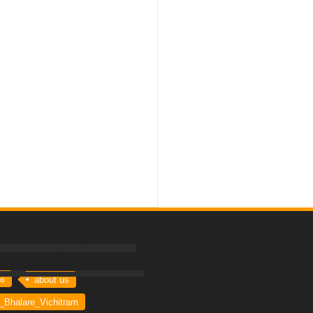
By:
Bhinna Swaram
రం
about us
_Bhalare_Vichitram