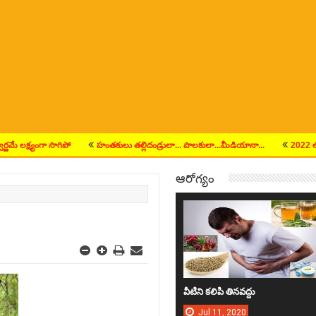
క్ష్యంగా సాగిపో
హంతకులు తల్లిదండ్రులా... పాలకులా...మీడియానా...
2022 లో ఎన్నిక
ఆరోగ్యం
వీటిని క‌లిపి తిన‌వ‌ద్దు
Jul
11,
2020