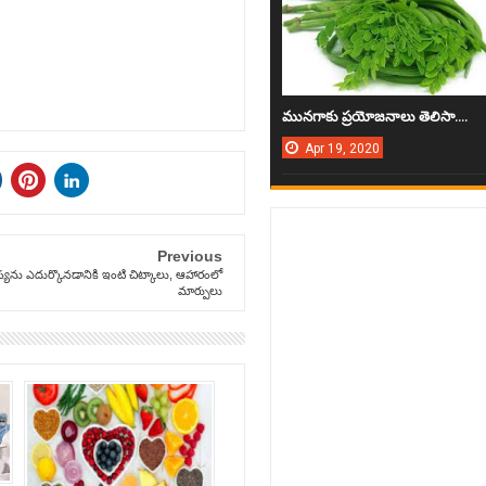
మున‌గాకు ప్ర‌యోజ‌నాలు తెలిసా....
Apr
19,
2020
Previous
స్యను ఎదుర్కొనడానికి ఇంటి చిట్కాలు, ఆహారంలో
మార్పులు