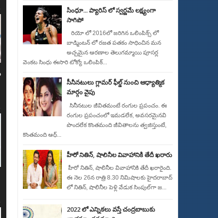
సింధూ... ప్యారిస్ లో స్వర్ణమే లక్ష్యంగా
సాగిపో
రియో లో 2016లో జరిగిన ఒలింపిక్స్ లో
బాడ్మింటన్ లో రజత పతకం సాధించిన మన
అచ్చమైన ఆరణాల తెలుగమ్మాయి పూసర్ల
వెంకట సింధు ఈసారి టోక్యో ఒలింపిక్...
ు
సీనీన‌టులు గ్లామ‌ర్ ఫీల్డ్ నుంచి ఆధ్యాత్మిక
మార్గం వైపు
సినీన‌టుల జీవిత‌మంటే రంగుల ప్ర‌పంచం. ఈ
రంగుల ప్ర‌పంచంలో ఇమ‌డ‌లేక, అవ‌స‌ర‌మైన‌వి
పొంద‌లేక కొంత‌మంది జీవితాల‌ను త్వ‌జిస్తుంటే,
కొంత‌మంది ఆధ్...
హీరో నితిన్​, షాలినీల వివాహానికి తేదీ ఖరారు
హీరో నితిన్​, షాలినీల వివాహానికి తేదీ ఖరారైంది.
ఈ నెల 26న రాత్రి 8.30 నిమిషాలకు హైదరాబాద్​
లో నితిన్​, షాలినీల పెళ్లి వేడుక సింపుల్​గా జ...
2022 లో ఎన్నికలు వస్తే చంద్రబాబుకు