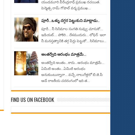
యండమూరి వీరేంద్రనాధ్ ప్రముఖ రచయిత.
పెన్మెత్స రామ్ గోపాల్ వర్మ ప్రముఖ...
పూరీ...ఒళ్ళు దగ్గర పెట్టుకుని మాట్లాడు..
పూరీ... నీ సినిమాల సంగతి నువ్వు చూసుకో...
ఇడియట్.... పోకిరి... దేశముదురు... లోఫర్ ఇలా
నీ మనస్తత్వానికి తగ్గ పేర్లు పెట్టుకో... సినిమాలు...
అంతర్వేది ఆరంభం మాత్రమే...
అంతర్వేది అంతం...కాదు...ఆరంభం మాత్రమే...
ఏమిటి అంతం...ఏమిటి ఆరంభం
అనుకుంటున్నారా... వచ్చే నాలుగేళ్లలో బి.జె.పీ
ఆడే రాజకీయ చదరంగంలో ఇది త...
FIND US ON FACEBOOK