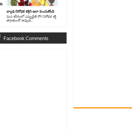
‌కు
వ్యాధి నిరోధ‌క శ‌క్తిని ఇలా పెంచుకోండి
మ‌న శ‌రీరంలో ఎప్పుడైతే రోగ నిరోధ‌క శ‌క్తి
త‌గ్గుతుందో అప్పుడ...
Facebook Comments