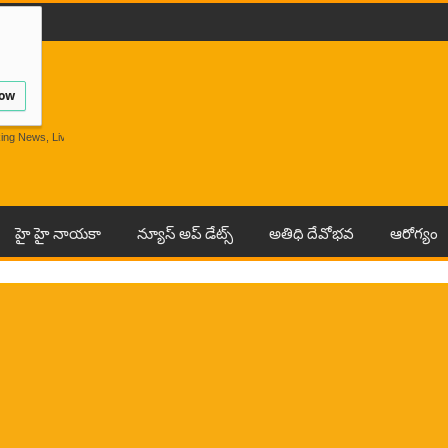
low
Breaking News, Live Andhra News From India And
హై హై నాయకా
న్యూస్ అప్ డేట్స్
అతిధి దేవోభవ
ఆరోగ్యం