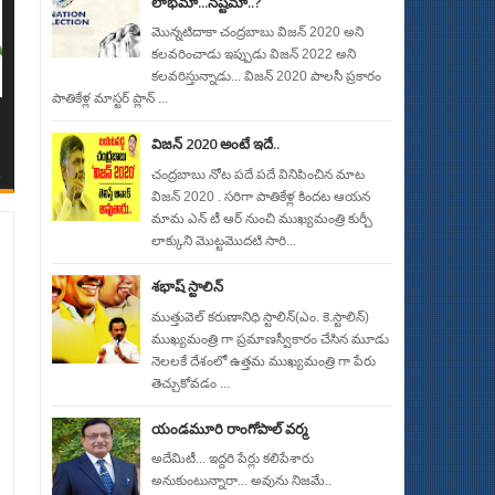
లాభమా...నష్టమా..?
మొన్నటిదాకా చంద్రబాబు విజన్ 2020 అని
కలవరించాడు ఇప్పుడు విజన్ 2022 అని
కలవరిస్తున్నాడు... విజన్ 2020 పాలసీ ప్రకారం
పాతికేళ్ల మాస్టర్ ప్లాన్ ...
విజన్ 2020 అంటే ఇదే..
చంద్రబాబు నోట పదే పదే వినిపించిన మాట
విజన్ 2020 . సరిగా పాతికేళ్ల కిందట ఆయన
మామ ఎన్ టీ ఆర్ నుంచి ముఖ్యమంత్రి కుర్చీ
లాక్కుని మొట్టమొదటి సారి...
శభాష్ స్టాలిన్
ముత్తువెల్ కరుణానిధి స్టాలిన్(ఎం. కె.స్టాలిన్)
ముఖ్యమంత్రి గా ప్రమాణస్వీకారం చేసిన మూడు
నెలలకే దేశంలో ఉత్తమ ముఖ్యమంత్రి గా పేరు
తెచ్చుకోవడం ...
యండమూరి రాంగోపాల్ వర్మ
అదేమిటీ... ఇద్దరి పేర్లు కలిపేశారు
అనుకుంటున్నారా... అవును నిజమే..