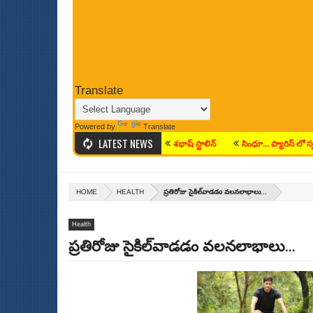
Translate
Powered by
Translate
LATEST NEWS
మ‌ర్ ఫీల్డ్ నుంచి ఆధ్యాత్మిక మార్గం వైపు
శభాష్ స్టాలిన్
సింధూ... ప్యారిస్ లో స్వర్ణమే ల
HOME
HEALTH
ప్రతిరోజు సైకిల్‌వాడడం వలనలాభాలు...
Health
ప్రతిరోజు సైకిల్‌వాడడం వలనలాభాలు...