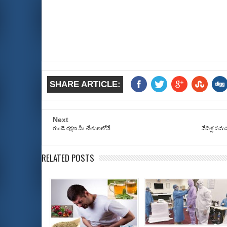
SHARE ARTICLE:
Next
గుండె రక్షణ మీ చేతులలోనే
వేవిళ్ల సమ
RELATED POSTS