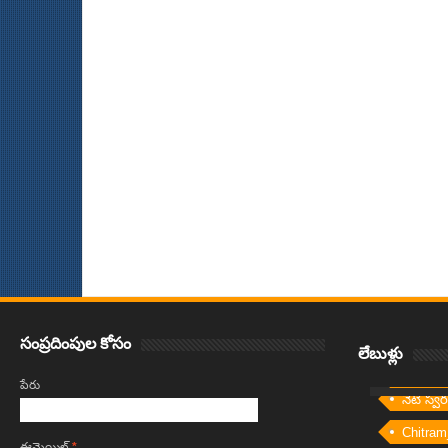
Item Reviewed:
ప్రతిరోజు సైకిల్‌వాడడం వలనలాభాలు...
Rating:
5
Reviewed 
సంప్రదింపుల కోసం
లేబుళ్లు
పేరు
నేటి స్వ
Chitram
ఈమెయిల్‌
*