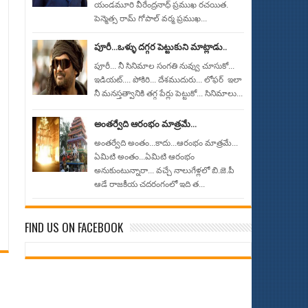
యండమూరి వీరేంద్రనాధ్ ప్రముఖ రచయిత.
పెన్మెత్స రామ్ గోపాల్ వర్మ ప్రముఖ...
పూరీ...ఒళ్ళు దగ్గర పెట్టుకుని మాట్లాడు..
పూరీ... నీ సినిమాల సంగతి నువ్వు చూసుకో...
ఇడియట్.... పోకిరి... దేశముదురు... లోఫర్ ఇలా
నీ మనస్తత్వానికి తగ్గ పేర్లు పెట్టుకో... సినిమాలు...
అంతర్వేది ఆరంభం మాత్రమే...
అంతర్వేది అంతం...కాదు...ఆరంభం మాత్రమే...
ఏమిటి అంతం...ఏమిటి ఆరంభం
అనుకుంటున్నారా... వచ్చే నాలుగేళ్లలో బి.జె.పీ
ఆడే రాజకీయ చదరంగంలో ఇది త...
FIND US ON FACEBOOK