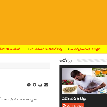
 అంటే ఇదే..
యండమూరి రాంగోపాల్ వర్మ
అంతర్వేది ఆరంభం మాత్రమే...
పూ
ఆరోగ్యం
వీటిని క‌లిపి తిన‌వ‌ద్దు
నే చాలా ప్రయోజనాలున్నాయి.
Jul
11,
2020