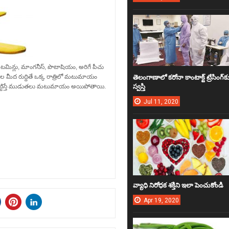
ిటమిన్లు, మాంగనీస్, పొటాషియం, అరిగే పీచు
తెలంగాణాలో కరోనా కాంటాక్ట్‌ ట్రేసింగ్‌క
టిమల మీద రుద్దితే ఒక్క రాత్రిలో మటుమాయం
స్వ‌స్తి
ికి పట్టిస్తే ముడుతలు మటుమాయం అయిపోతాయి.
Jul
11,
2020
వ్యాధి నిరోధ‌క శ‌క్తిని ఇలా పెంచుకోండి
Apr
19,
2020