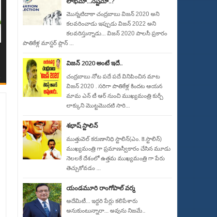
లాభమా...నష్టమా..?
మొన్నటిదాకా చంద్రబాబు విజన్ 2020 అని
కలవరించాడు ఇప్పుడు విజన్ 2022 అని
కలవరిస్తున్నాడు... విజన్ 2020 పాలసీ ప్రకారం
పాతికేళ్ల మాస్టర్ ప్లాన్ ...
విజన్ 2020 అంటే ఇదే..
చంద్రబాబు నోట పదే పదే వినిపించిన మాట
విజన్ 2020 . సరిగా పాతికేళ్ల కిందట ఆయన
మామ ఎన్ టీ ఆర్ నుంచి ముఖ్యమంత్రి కుర్చీ
లాక్కుని మొట్టమొదటి సారి...
శభాష్ స్టాలిన్
ముత్తువెల్ కరుణానిధి స్టాలిన్(ఎం. కె.స్టాలిన్)
ముఖ్యమంత్రి గా ప్రమాణస్వీకారం చేసిన మూడు
నెలలకే దేశంలో ఉత్తమ ముఖ్యమంత్రి గా పేరు
తెచ్చుకోవడం ...
యండమూరి రాంగోపాల్ వర్మ
అదేమిటీ... ఇద్దరి పేర్లు కలిపేశారు
అనుకుంటున్నారా... అవును నిజమే..