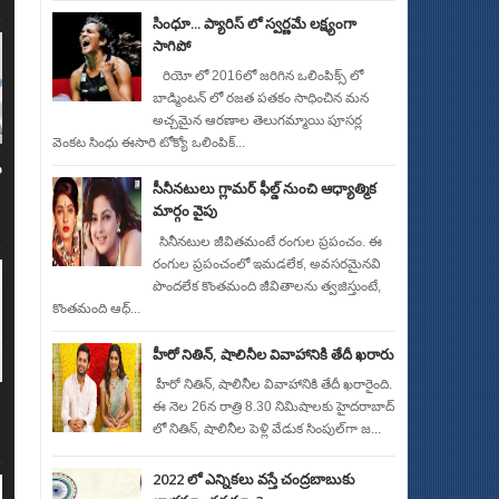
సింధూ... ప్యారిస్ లో స్వర్ణమే లక్ష్యంగా
సాగిపో
రియో లో 2016లో జరిగిన ఒలింపిక్స్ లో
బాడ్మింటన్ లో రజత పతకం సాధించిన మన
అచ్చమైన ఆరణాల తెలుగమ్మాయి పూసర్ల
వెంకట సింధు ఈసారి టోక్యో ఒలింపిక్...
ు
సీనీన‌టులు గ్లామ‌ర్ ఫీల్డ్ నుంచి ఆధ్యాత్మిక
మార్గం వైపు
సినీన‌టుల జీవిత‌మంటే రంగుల ప్ర‌పంచం. ఈ
రంగుల ప్ర‌పంచంలో ఇమ‌డ‌లేక, అవ‌స‌ర‌మైన‌వి
పొంద‌లేక కొంత‌మంది జీవితాల‌ను త్వ‌జిస్తుంటే,
కొంత‌మంది ఆధ్...
హీరో నితిన్​, షాలినీల వివాహానికి తేదీ ఖరారు
హీరో నితిన్​, షాలినీల వివాహానికి తేదీ ఖరారైంది.
ఈ నెల 26న రాత్రి 8.30 నిమిషాలకు హైదరాబాద్​
లో నితిన్​, షాలినీల పెళ్లి వేడుక సింపుల్​గా జ...
2022 లో ఎన్నికలు వస్తే చంద్రబాబుకు