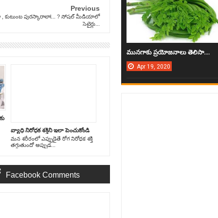
Previous
ా , కుటుంబ పురస్కారాలాl... ? సోష‌ల్ మీడియాలో
సెటైర్లు...
మున‌గాకు ప్ర‌యోజ‌నాలు తెలిసా....
Apr
19,
2020
‌కు
వ్యాధి నిరోధ‌క శ‌క్తిని ఇలా పెంచుకోండి
మ‌న శ‌రీరంలో ఎప్పుడైతే రోగ నిరోధ‌క శ‌క్తి
త‌గ్గుతుందో అప్పుడ...
Facebook Comments