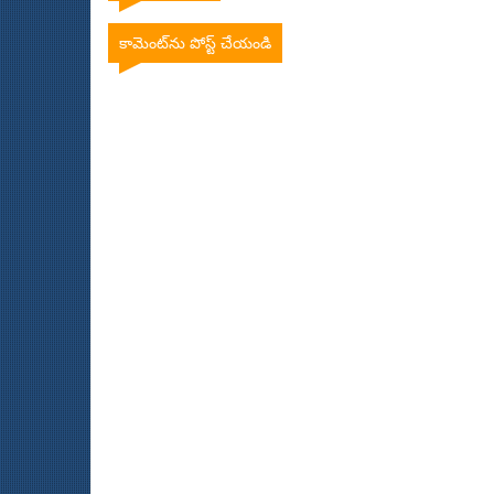
కామెంట్‌ను పోస్ట్ చేయండి