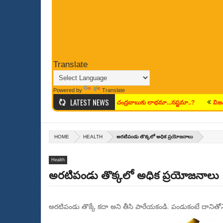
Translate
Powered by
Translate
LATEST NEWS
మీడియానా...
2022 లో ఎన్నికలు వస్తే చంద్రబాబుకు లాభమా...నష్టమా..?
విజన్ 2020
HOME
HEALTH
అరటిపండు తొక్కలో అధిక ప్రయోజనాలు
Health
అరటిపండు తొక్కలో అధిక ప్రయోజనాలు
అరటిపండు తొక్కే కదా అని తీసి పారేయకండి. పండుకంటే దానితో