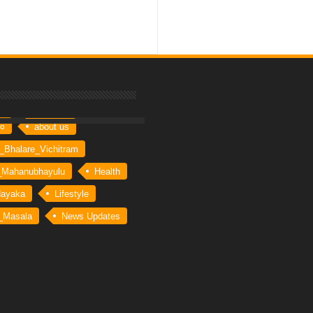
 By:
Bhinna Swaram
రం
about us
_Bhalare_Vichitram
_Mahanubhayulu
Health
Nayaka
Lifestyle
_Masala
News Updates