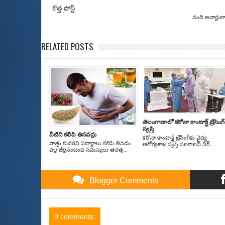
కొత్త పోస్ట్
నంది అవార్డుల
RELATED POSTS
తెలంగాణాలో కరోనా కాంటాక్ట్‌ ట్రేసింగ్
స్వ‌స్తి
వీటిని క‌లిపి తిన‌వ‌ద్దు
కరోనా కాంటాక్ట్‌ ట్రేసింగ్‌కు వైద్య
పొత్తు కుదరని పదార్థాలు కలిపి తినడం
ఆరోగ్యశాఖ స్వస్తి పలకాలని నిర్...
వల్ల జీర్ణసంబంధ సమస్యలు తలెత్త...
Blogger Comments
0 comments: