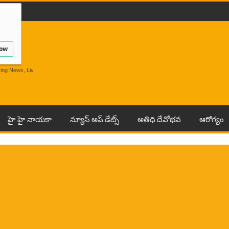
low
Breaking News, Live Andhra News From India And
హై హై నాయకా
న్యూస్ అప్ డేట్స్
అతిధి దేవోభవ
ఆరోగ్యం