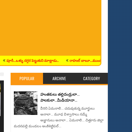
రీ...ఒళ్ళు దగ్గర పెట్టుకుని మాట్లాడు..
రాహుల్ బాబూ...ముందు నువ్వు జనంలోకి రా నాయనా.
POPULAR
ARCHIVE
CATEGORY
హంతకులు తల్లిదండ్రులా...
పాలకులా...మీడియానా...
వీరిని ఏమనాలి... చదువుకున్న మూర్ఖులు
అనాలా... మూఢ విశ్వాసాలు నమ్మే
అజ్ఞానులు అనాలా... ఏమనాలి... చిత్తూరు జిల్లా
మదనపల్లి మండలం అంకిశెట్టిపల్...