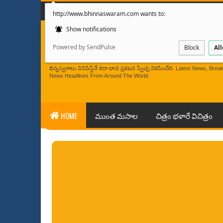
మొదటి పేజి
మా గురించి
http://www.bhinnaswaram.com wants to:
Show notifications
Powered by SendPulse
Block
Al
BHINNASWARAM
భిన్నస్వరాలు వినిపిస్తేనే కదా భావ ప్రకటన స్వేచ్ఛ వికసించేది. Latest News, 
News Headlines From Around The World.
HOME
ముంత మసాల
చిత్రం భళారే విచిత్రం