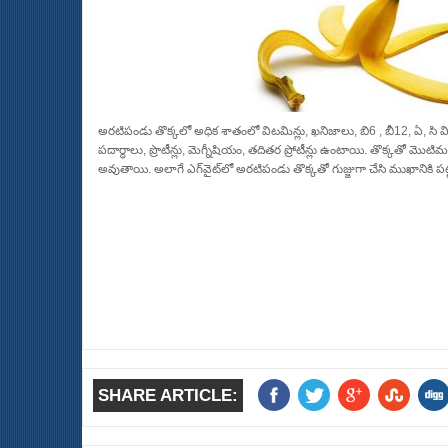
అరటిపండు తొక్కలో అధిక శాతంలో విటమిన్లు, ఖనిజాలు, బి6 , బీ12, ఏ, సి వ
పదార్ధాలు, ప్రొటీన్లు, మెగ్నీషియం, తదితర ప్రోటీన్లు ఉంటాయి. తొక్కతో మొ
అవుతాయి. అలాగే ఎగ్‌‌వైట్‌‌లో అరటిపండు తొక్కతో గుజ్జుగా చేసి ముఖాన
SHARE ARTICLE: