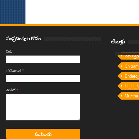
Item Reviewed:
అరటిపండు తొక్కలో అధిక ప్రయోజనాలు
Rating:
5
Reviewed
సంప్రదింపుల కోసం
లేబుళ్లు
పేరు
నేటి స్వ
Chitram
ఈమెయిల్‌
*
Endaro
Hi_Hi_
మెసేజ్‌
*
Muntha