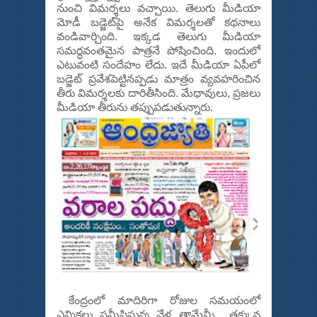
నుంచి విమ‌ర్శ‌లు వ‌చ్చాయి. తెలుగు మీడియా
మోడీ బ‌డ్జెట్‌పై అనేక విమ‌ర్శ‌లతో క‌థ‌నాలు
వండివార్చింది. ఇక్క‌డ తెలుగు మీడియా
స‌మ‌ర్ధ‌వంత‌మైన పాత్ర‌నే పోషించింది. ఇందులో
ఎటువంటి సందేహం లేదు. ఇదే మీడియా ఏపీలో
బ‌డ్జెట్ ప్ర‌వేశ‌పెట్టిన‌ప్ప‌డు మాత్రం వ్య‌వ‌హ‌రించిన
తీరు విమ‌ర్శ‌ల‌కు దారితీసింది. మేధావులు, ప్ర‌జ‌లు
మీడియా తీరును త‌ప్పుప‌డుతున్నారు.
కేంద్రంలో మాదిరిగా రోజుల స‌మ‌యంలో
ఎన్నిక‌లు స‌మీపిస్తున్న వేళ తామేమీ త‌క్కువ