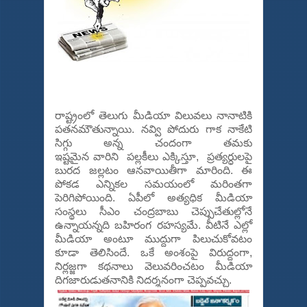
రాష్ట్రంలో తెలుగు మీడియా విలువ‌లు నానాటికి
ప‌త‌న‌మౌతున్నాయి. న‌వ్వి పోదురు గాక నాకేటి
సిగ్గు అన్న చందంగా తమకు
ఇష్టమైన వారిని ప‌ల్ల‌కీలు ఎక్కిస్తూ, ప్ర‌త్య‌ర్ధుల‌పై
బుర‌ద జ‌ల్ల‌టం ఆనవాయితీగా మారింది. ఈ
పోక‌డ ఎన్నిక‌ల స‌మ‌యంలో మ‌రింత‌గా
పెరిగిపోయింది. ఏపీలో అత్య‌ధిక మీడియా
సంస్థ‌లు సీఎం చంద్ర‌బాబు చెప్పుచేతుల్లోనే
ఉన్నాయ‌న్న‌ది బ‌హిరంగ ర‌హ‌స్యమే. వీటినే ఎల్లో
మీడియా అంటూ ముద్దుగా పిలుచుకోవ‌టం
కూడా తెలిసిందే. ఒకే అంశంపై విరుద్దంగా,
నిర్ల‌జ్జ‌గా క‌థ‌నాలు వెలువ‌రించ‌టం మీడియా
దిగ‌జారుడుత‌నానికి నిద‌ర్శనంగా చెప్ప‌వ‌చ్చు.