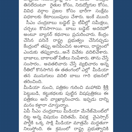
తిన‌లేదంటూ రైతుల కోసం, నిరుద్యోగుల కోసం,
వివిధ వ‌ర్గాల ప్ర‌జ‌ల కోసం భారీగా సంక్షేమ
ప‌ధ‌కాల‌కు కేటాయింపులు చేశారు. ఇంకే ముంది
సీఎం చంద్ర‌బాబు బ‌డ్జెట్ పై టీవీల్లో స‌మీక్ష‌లు,
చ‌ర్చ‌లు కొన‌సాగాయి. బాబు బ‌డ్జెట్ అద‌ర‌హో
అంటూ బ్యాన‌ర్ క‌థ‌నాలు ప్రచురించారు. కేంద్రం
చేసిన ప‌నినే రాష్ట్ర ప్ర‌భుత్వం చేసిన‌ప్ప‌డు
కేంద్రంలో త‌ప్పు అనిపించిన అంశాలు, రాష్ట్రంలో
ఎందుకు త‌ప్పుకాదు...అనే వివేకం వ‌దిలివేశారు.
భాజాలు, బాకాల‌తో పేజీలు నింపేశారు. తాను చేస్తే
సంసారం.. అవ‌త‌లివారు చేస్తే వ్య‌భిచారం అన్న
రీతిలో కొన‌సాగిన ఈ త‌తంగంలో ఎల్లో మీడియా
త‌న ముసుగులు వ‌దిలి బాబు గారి భ‌జ‌న‌లో
త‌రించింది.
మీడియా నుంచి, ప‌త్రిక‌ల గురించి మ‌హాక‌వి శ్రీ‌శ్రీ
పెట్టుబ‌డి, క‌ట్టుక‌థ‌ల‌కు పుట్టిన విష‌పుత్రిక‌లు ఈ
ప‌త్రిక‌లు అని వ్యాఖ్యానించారు. ఇప్పడు దాన్ని
మనం కళ్లారా చూస్తున్నాం.
ఏపీ సీఎం చంద్ర‌బాబు మీడియా మేనేజ్‌మెంట్‌లో
దిట్ట అన్న విష‌యం విదిత‌మే. విప‌క్ష వైఎస్సార్
పార్టీకి ఒక్క సాక్షి మీడియా మాత్ర‌మే మ‌ద్ద‌తుగా
నిలుస్తోంది. ఈ క్ర‌మంలో రాష్ట్ర ప్ర‌భుత్వానికి