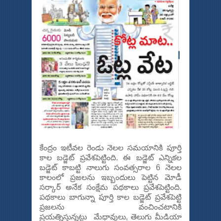
కేంద్రం ఇటీవ‌ల రెండు నెల‌ల స‌మ‌యానికి పూర్తి
కాల బ‌డ్జెట్ ప్ర‌వేశ‌పెట్టింది. ఈ బ‌డ్జెట్ ఎన్నిక‌ల
బ‌డ్జెట్ కాబ‌ట్టి నాలుగు సంవ‌త్స‌రాల 6 నెల‌ల
కాలంలో ప్ర‌జ‌ల‌ను ఇబ్బందులు పెట్టిన మోడీ
స‌ర్కార్ అనేక సంక్షేమ ప‌థ‌కాలు ప్ర‌వేశ‌పెట్టింది.
ప‌థ‌కాలు బాగున్నా పూర్తి కాల బ‌డ్జెట్ ప్ర‌వేశ‌పెట్టి
ప్ర‌జ‌ల‌ను వంచించ‌టానికి
ప్ర‌య‌త్నిస్తున్న‌ట్టు మేధావులు, తెలుగు మీడియా