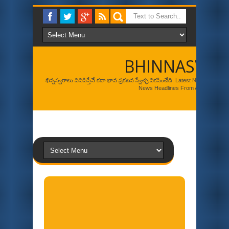
BHINNASWA
భిన్నస్వరాలు వినిపిస్తేనే కదా భావ ప్రకటన స్వేచ్ఛ వికసించేది. Latest News, Br
News Headlines From Around The W