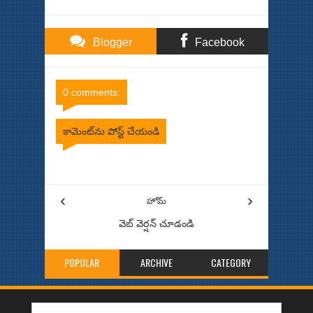
Blogger
Facebook
Comments
Comments
0 comments:
కామెంట్‌ను పోస్ట్ చేయండి
Item Reviewed:
మోడీ చేస్తే త‌ప్పు.. బాబు చేస్తే ఒప్పెలా అయ్యింది ?
Rating:
5
Reviewed By:
Bhinna Swaram
‹
›
హోమ్
వెబ్ వెర్షన్‌ చూడండి
POPULAR
ARCHIVE
CATEGORY