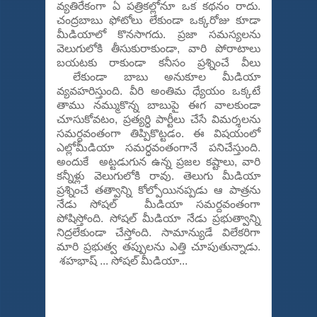
వ్య‌తిరేకంగా ఏ ప‌త్రిక‌ల్లోనూ ఒక క‌థ‌నం రాదు.
చంద్ర‌బాబు ఫోటోలు లేకుండా ఒక్క‌రోజు కూడా
మీడియాలో కొన‌సాగ‌దు. ప్ర‌జా స‌మ‌స్య‌ల‌ను
వెలుగులోకి తీసుకురాకుండా, వారి పోరాటాలు
బ‌య‌ట‌కు రాకుండా క‌నీసం ప్ర‌శ్నించే వీలు
లేకుండా బాబు అనుకూల మీడియా
వ్య‌వ‌హ‌రిస్తుంది. వీరి అంతిమ ధ్యేయం ఒక్క‌టే
తాము న‌మ్ముకొన్న బాబుపై ఈగ వాల‌కుండా
చూసుకోవ‌టం, ప్ర‌త్య‌ర్ధి పార్టీలు చేసే విమ‌ర్శ‌ల‌ను
స‌మ‌ర్ద‌వంతంగా తిప్పికొట్ట‌డం. ఈ విష‌యంలో
ఎల్లోమీడియా స‌మ‌ర్ధ‌వంతంగానే ప‌నిచేస్తుంది.
అందుకే అట్ట‌డుగున ఉన్న ప్ర‌జ‌ల క‌ష్టాలు, వారి
క‌న్నీళ్లు వెలుగులోకి రావు. తెలుగు మీడియా
ప్ర‌శ్నించే త‌త్వాన్ని కోల్పోయిన‌ప్ప‌డు ఆ పాత్ర‌ను
నేడు సోషల్ మీడియా స‌మ‌ర్ద‌వంతంగా
పోషిస్తోంది. సోష‌ల్ మీడియా నేడు ప్ర‌భుత్వాన్ని
నిద్ర‌లేకుండా చేస్తోంది. సామాన్యుడే విలేక‌రిగా
మారి ప్ర‌భుత్వ త‌ప్పుల‌ను ఎత్తి చూపుతున్నాడు.
శహభాష్ ... సోషల్ మీడియా...