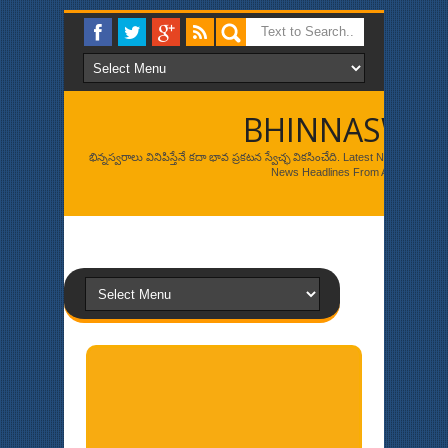
BHINNASWA
భిన్నస్వరాలు వినిపిస్తేనే కదా భావ ప్రకటన స్వేచ్ఛ వికసించేది. Latest News, Br
News Headlines From Around The W