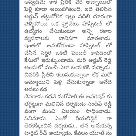
అవ్వడమే కాక ప్రీతీకి వేరే అబ్బాయితో
పెళ్లి కూడా అయిపోతుంది. ఇది తెలిసిన
అర్జున్ తట్టుకోలేక ఇల్లు వదిలి దూరంగా
వెళ్ళిపోయి ఒక ప్రైవేటు హాస్పిటల్ లో
ఉద్యోగం చేసుకుంటూ అన్ని రకాల
వ్యసనాలకు బానిసగా మారతాడు.
ఇంతలో అనుకోకుండా హాస్పిటల్ లో
చేసిన సర్జరి ఒకటి ఫెయిల్ కావడంతో
కేసులో ఇరుక్కుంటాడు. మరి అర్జున్ రెడ్డి
అందులో నుంచి ఎలా బయటికి వచ్చాడు,
చివరికి ప్రీతిని కలుసుకున్నాడా లేక మరో
అమ్మాయిని పెళ్లి చేసుకున్నాడా అనేది
అసలు కథ
దేవదాసు కథనే మరోసారి ఈ జనరేషన్ కు
తగ్గట్టుగా మలిచిన దర్శకుడు సందీప్ రెడ్డి
వంగా మంచి విజయం సాధించాడు.
సినిమాను ఎంతో రియలిస్టిక్ గా
తెరకెక్కించిన దర్శకుడు.. తన అనుకున్న
టార్గెట్ రీచ్ అయ్యాడు. కేవలం యూత్ ను