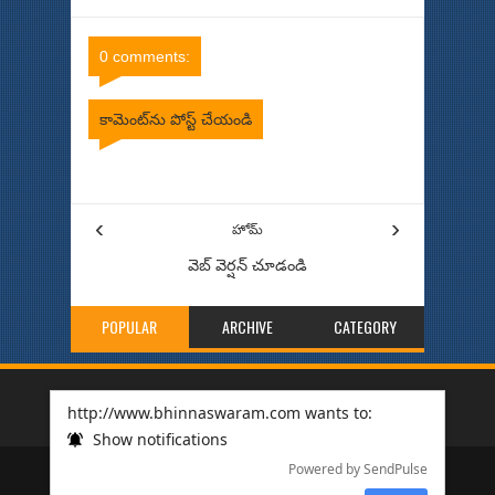
Comments
Comments
0 comments:
కామెంట్‌ను పోస్ట్ చేయండి
Item Reviewed:
దేవదాసు కథనే మరోసారి ఈ జనరేషన్ కు తగ్గట్టు
Rating:
5
Reviewed By:
Bhinna Swaram
‹
›
హోమ్
వెబ్ వెర్షన్‌ చూడండి
POPULAR
ARCHIVE
CATEGORY
http://www.bhinnaswaram.com wants to:
Show notifications
Copyright © 2014
bhinnaswaram
All Right Reserved
Powered by SendPulse
Designe modified by
Abdul Khulud