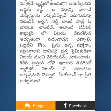
మాత్రమే దృష్టిలో ఉంచుకొని తెరకెక్కించిన
అర్జున్ రెడ్డి.. ఆ వర్గాన్ని బాగానే
మెప్పిస్తుంది ఇప్పుడిప్పుడే ఎదుగుతున్న
నటుడికి అర్జున్ రెడ్డి లాంటి పాత్ర ఓ
ఛాలెంజ్ లాంటిదే. అలాంటి టిపికల్
క్యారెక్టర్ లో విజయ్ దేవరకొండ
అద్భుతంగా నటించాడనే చెప్పాలి.
పట్టలేని కోపం, ప్రేమ ఉన్న వ్యక్తిగా..
వ్యసనాలకు బానిసనై భగ్న ప్రేమికుడిగా
విజయ్ మంచి వేరియేషన్స్ చూపించాడు.
కెరీర్ స్టార్టింగ్ లోనే ఇలాంటి డిఫరెంట్
క్యారెక్టర్ విజయ్ ని వరించటం
అదృష్టమనే చెప్పాలి. హీరోయిన్ గా ప్రీతి
ఆకట్టుకుంది
Blogger
Facebook