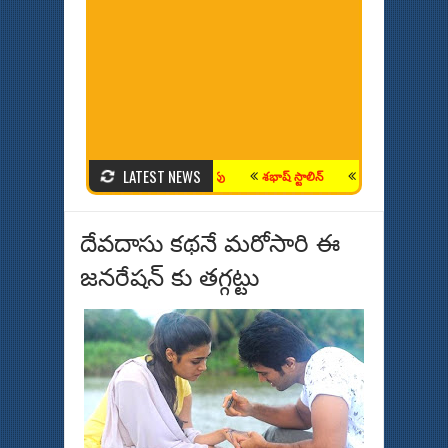
LATEST NEWS
టులు గ్లామ‌ర్ ఫీల్డ్ నుంచి ఆధ్యాత్మిక మార్గం వైపు
శభాష్ స్టాలిన్
సింధూ... ప్యారిస్ లో స
దేవదాసు కథనే మరోసారి ఈ
జనరేషన్ కు తగ్గట్టు