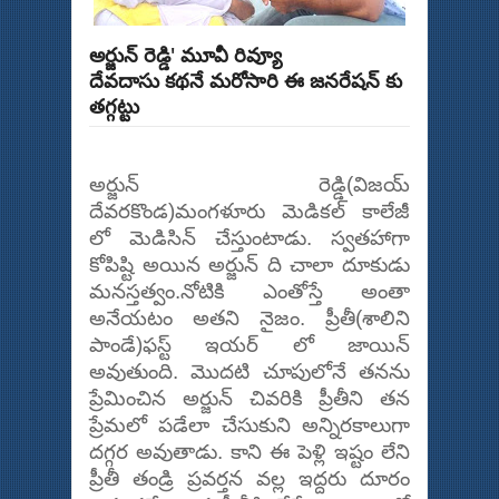
అర్జున్ రెడ్డి' మూవీ రివ్యూ
దేవదాసు కథనే మరోసారి ఈ జనరేషన్ కు
తగ్గట్టు
అర్జున్ రెడ్డి(విజయ్
దేవరకొండ)మంగళూరు మెడికల్ కాలేజీ
లో మెడిసిన్ చేస్తుంటాడు. స్వతహాగా
కోపిష్టి అయిన అర్జున్ ది చాలా దూకుడు
మనస్తత్వం.నోటికి ఎంతోస్తే అంతా
అనేయటం అతని నైజం. ప్రీతీ(శాలిని
పాండే)ఫస్ట్ ఇయర్ లో జాయిన్
అవుతుంది. మొదటి చూపులోనే తనను
ప్రేమించిన అర్జున్ చివరికి ప్రీతీని తన
ప్రేమలో పడేలా చేసుకుని అన్నిరకాలుగా
దగ్గర అవుతాడు. కాని ఈ పెళ్లి ఇష్టం లేని
ప్రీతీ తండ్రి ప్రవర్తన వల్ల ఇద్దరు దూరం