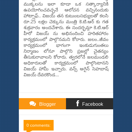
ముక్కలను ఇలా కూడా ఒక సత్కార్యానికి
ఉపయోగించవచ్చనే ఆలోచన వచ్చినందుకు
హాట్సాఫ్.. విజయ్ తన కుటుంబసభ్యులతో కలసి
రూ.25 లక్షల చెక్కును మంత్రి కె.టి.ఆర్ కు గత
శుక్రవారం అందచేశారు. ఈ సందర్భమ్గా కె.టి.ఆర్
హీరో విజయ్ ను అభినందించి హరితహారం
కార్యక్రమంలో పాల్గొనమని కోరారు. జలం..జీవం
కార్యక్రమంలో భాగంగా ఇంకుడుగుంతలు
నిర్మాణం లోనూ పాల్గొని ప్రజల్లో చైతన్యం
తీసుకురావాలని కోరారు. త్వరలోనే జలమండలి
అధికారులతో కార్యక్రమంలో పాల్గొంటానని
విజయ్ హామీ ఇచ్చారు. వన్స్ అగైన్ సెహబాష్
విజయ్ దేవరకొండ...
Blogger
Facebook
Comments
Comments
0 comments: