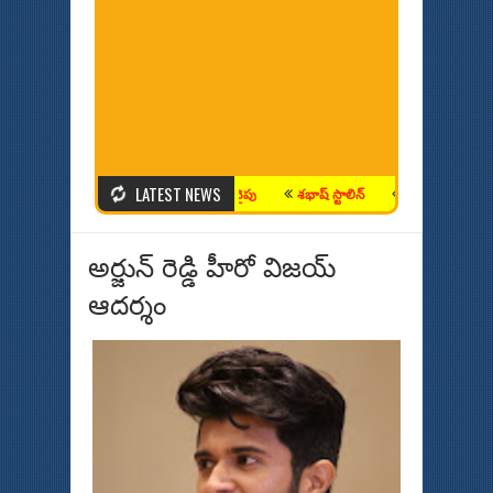
LATEST NEWS
న‌టులు గ్లామ‌ర్ ఫీల్డ్ నుంచి ఆధ్యాత్మిక మార్గం వైపు
శభాష్ స్టాలిన్
సింధూ... ప్యారిస్ లో 
అర్జున్ రెడ్డి హీరో విజయ్
ఆదర్శం