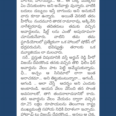
హీరోలు, హీరోయిన్లు... ఆ... ఈ చెక్క ముక్కలు
ఏం చేసుకుంటాం అని అనేవాళ్లు వున్నారు. వాటికి
బదులు డబ్బులు ఇస్తే బాగుండు అని అనుకునే
వారు కూడా ఉన్నారు. అయితే వెనకటి తరం
హీరోలు నందమూరి తారక రామారావు, అక్కినేని
నాగేశ్వరరావు తదితరులు తమకు వచ్చిన
అవార్డులను, షీల్డ్ లను ఎంతో అపురూపంగా
చూసుకునేవారు. వాటిని తమ తమ
స్టూడియోలలో ప్రత్యేకంగా ఒక హాలులో షోకేస్ లో
భద్రపరుచుని, భవిష్యత్తు తరాలకు ఒక
మ్యూజియం లా మలచారు.
సరే.. ప్రస్తుత విషయానికి వస్తే అర్జున్ రెడ్డి హీరో
విజయ్ దేవరకొండ తనకు వచ్చిన తొలి ఫిలిం ఫేర్
అవార్డును వేలం పాట పెట్టి అమ్మేసుకున్నాడు.
ఛీ... అచ్చం ఆ సినిమాలో లాగా ఇంత
అరాచకమా... అని తిట్టుకుంటున్నారా... ఆగండీ..
ఆగండి .. ఆలా చేస్తే ఆదర్శం అని ఎందుకు
అంటారండి. ఆయన వేలం వేసింది తన సొంత
అవసరాలకో, తాగి తందనాలాడడానికో కాదు.
తన అవార్డును వేలం వేయడం ద్వారా వచ్చిన
రూ.25 లక్షల రూపాయలను తెలంగాణ రాష్ట్ర
ముఖ్యమంత్రి సహాయ నిధికి విరాళంగా ఇచ్చాడు.
హాట్సాఫ్ టు విజయ్ దేవరకొండ... అసలు ఆ చెక్క