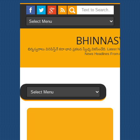
BHINNASWA
భిన్నస్వరాలు వినిపిస్తేనే కదా భావ ప్రకటన స్వేచ్ఛ వికసించేది. Latest News, Br
News Headlines From Around The W