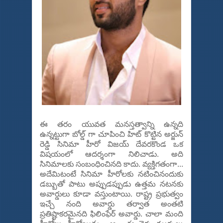
ఈ తరం యువత మనస్తత్వాన్ని ఉన్నది
ఉన్నట్టుగా బోల్డ్ గా చూపించి హిట్ కొట్టిన అర్జున్
రెడ్డి సినిమా హీరో విజయ్ దేవరకొండ ఒక
విషయంలో ఆదర్శంగా నిలిచాడు. అది
సినిమాలకు సంబంధించినది కాదు. వ్యక్తిగతంగా...
అదేమిటంటే సినిమా హీరోలకు నటించినందుకు
డబ్బుతో పాటు అప్పుడప్పుడు ఉత్తమ నటనకు
అవార్డులు కూడా వస్తుంటాయి. రాష్ట్ర ప్రభుత్వం
ఇచ్చే నంది అవార్డు తర్వాత అంతటి
ప్రతిష్టాకరమైనది ఫిలింఫేర్ అవార్డు. చాలా మంది