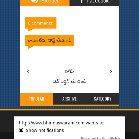
Blogger
Facebook
Comments
Comments
0 comments:
కామెంట్‌ను పోస్ట్ చేయండి
Item Reviewed:
పొత్తులే విచ్చుకత్తులు కానున్నాయి...
Rating:
5
Reviewed By:
Bhinna Swaram
‹
›
హోమ్
వెబ్ వెర్షన్‌ చూడండి
POPULAR
ARCHIVE
CATEGORY
http://www.bhinnaswaram.com wants to:
Show notifications
Copyright © 2014
bhinnaswaram
All Right Reserved
Powered by SendPulse