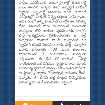
పార్టీలు ఎవరికీ వారే ఆయా స్థానాల్లో తమకే గట్టి
బలం ఉందని, అక్కడ తమ అభ్యర్థినే పోటీలో
పెట్టాలని పట్టుబట్టే అవకాశం ఉంది. అలాంటి
పరిస్థితుల్లో పొత్తులే విచ్చు కత్తులు కానున్నాయి.
అధికారంలో ఉన్న టి.ఆర్.ఎస్ పార్టీకి ఈ సమస్య
లేదు. అందుకే వారు అందరికంటే ముందుగా
అభ్యర్థుల తొలి జాబితా ప్రకటించారు. కాంగ్రెస్
పార్టీ అభ్యర్థులను ప్రకటించేందుకు ఆ పార్టీ
అధ్యక్షుడు రాహుల్ గాంధీ ముగ్గురితో ఒక
స్క్రీనింగ్ కమిటీ నియమించారు. పార్టీ వ్యూహం
ఖరారు చేసేందుకు 38 మంది తెలంగాణ
నాయకులతో 3 గంటలపాటు సుదీర్ఘంగా
చర్చించారు. ఈ భేటీ లో రాహుల్ పార్టీ
నాయకులకు ఒక విషయం స్పష్టం చేసారు. మనకు
బలమున్న స్థానాల్లో పొత్తుల కోసం ఇతర పార్టీలకు
ఆ స్థానాన్ని త్యాగం చేయాల్సిన అవసరం లేదని
చెప్పారు. సో.. దీనిని బట్టి పొత్తులే విచ్చుకత్తులు
కానున్నాయా అనే అనుమానం వస్తుంది.