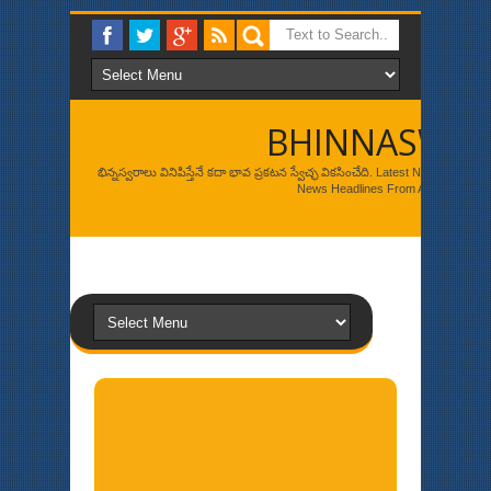
BHINNASWA
భిన్నస్వరాలు వినిపిస్తేనే కదా భావ ప్రకటన స్వేచ్ఛ వికసించేది. Latest News, Br
News Headlines From Around The W