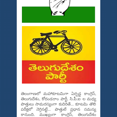
తెలంగాణలో మహాకూటమిగా ఏర్పడ్డ కాంగ్రెస్,
తెలుగుదేశం, కోదండరాం పార్టీ, సి.పీ.ఐ ల మధ్య
పొత్తులు సామరస్యంగా కుదిరితే... కూటమి తొలి
పరీక్షలో నెగ్గినట్టే... పొత్తులే ప్రధాన సమస్య
కానుంది. ముఖ్యంగా కాంగ్రెస్, తెలుగుదేశం