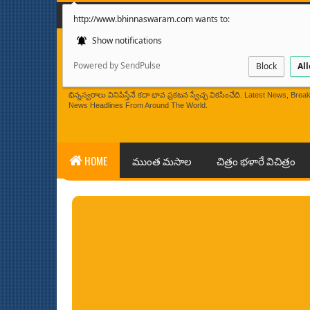
మొదటి పేజి
మా గురించి
http://www.bhinnaswaram.com wants to:
Show notifications
Powered by SendPulse
Block
Al
BHINNASWARAM
భిన్నస్వరాలు వినిపిస్తేనే కదా భావ ప్రకటన స్వేచ్ఛ వికసించేది. Latest News, 
News Headlines From Around The World.
HOME
ముంత మసాల
చిత్రం భళారే విచిత్రం