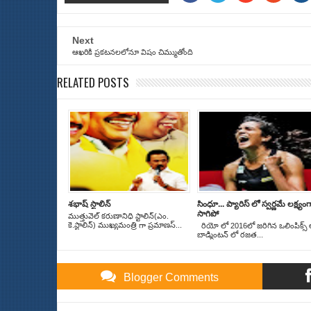
Next
ఆఖరికి ప్రకటనలలోనూ విషం చిమ్ముతోంది
RELATED POSTS
శభాష్ స్టాలిన్
సింధూ... ప్యారిస్ లో స్వర్ణమే లక్ష్యంగ
సాగిపో
ముత్తువెల్ కరుణానిధి స్టాలిన్(ఎం.
కె.స్టాలిన్) ముఖ్యమంత్రి గా ప్రమాణస్...
రియో లో 2016లో జరిగిన ఒలింపిక్స్ 
బాడ్మింటన్ లో రజత...
Blogger Comments