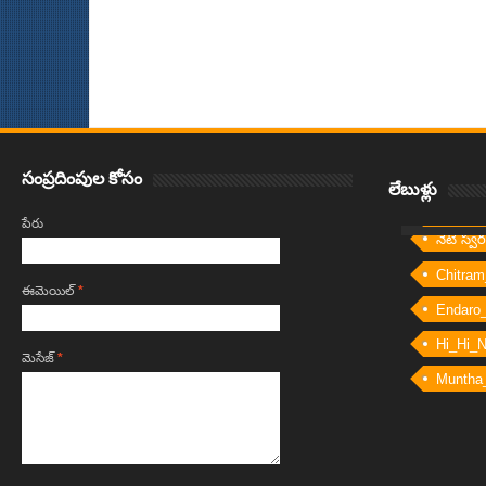
Item Reviewed:
థాన్క్యూ వెరీ మచ్ పవన్ కళ్యాణ్
Rating:
5
Reviewed By:
Bh
సంప్రదింపుల కోసం
లేబుళ్లు
పేరు
నేటి స్వ
Chitram
ఈమెయిల్‌
*
Endaro
Hi_Hi_
మెసేజ్‌
*
Muntha