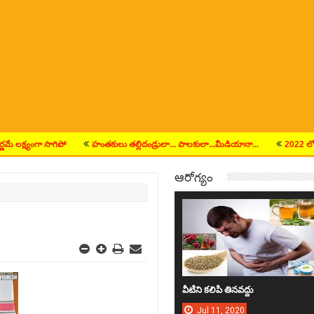
్ష్యంగా సాగిపో
హంతకులు తల్లిదండ్రులా... పాలకులా...మీడియానా...
2022 లో ఎన్నికల
ఆరోగ్యం
వీటిని క‌లిపి తిన‌వ‌ద్దు
Jul
11,
2020