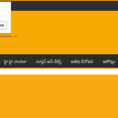
low
Breaking News, Live Andhra News From India And
హై హై నాయకా
న్యూస్ అప్ డేట్స్
అతిధి దేవోభవ
ఆరోగ్యం