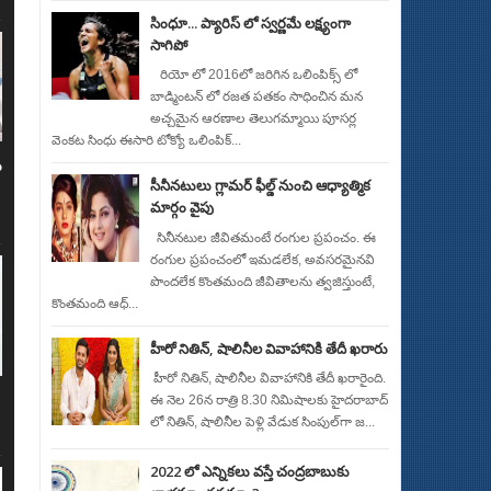
సింధూ... ప్యారిస్ లో స్వర్ణమే లక్ష్యంగా
సాగిపో
రియో లో 2016లో జరిగిన ఒలింపిక్స్ లో
బాడ్మింటన్ లో రజత పతకం సాధించిన మన
అచ్చమైన ఆరణాల తెలుగమ్మాయి పూసర్ల
వెంకట సింధు ఈసారి టోక్యో ఒలింపిక్...
ు
సీనీన‌టులు గ్లామ‌ర్ ఫీల్డ్ నుంచి ఆధ్యాత్మిక
మార్గం వైపు
సినీన‌టుల జీవిత‌మంటే రంగుల ప్ర‌పంచం. ఈ
రంగుల ప్ర‌పంచంలో ఇమ‌డ‌లేక, అవ‌స‌ర‌మైన‌వి
పొంద‌లేక కొంత‌మంది జీవితాల‌ను త్వ‌జిస్తుంటే,
కొంత‌మంది ఆధ్...
హీరో నితిన్​, షాలినీల వివాహానికి తేదీ ఖరారు
హీరో నితిన్​, షాలినీల వివాహానికి తేదీ ఖరారైంది.
ఈ నెల 26న రాత్రి 8.30 నిమిషాలకు హైదరాబాద్​
లో నితిన్​, షాలినీల పెళ్లి వేడుక సింపుల్​గా జ...
2022 లో ఎన్నికలు వస్తే చంద్రబాబుకు