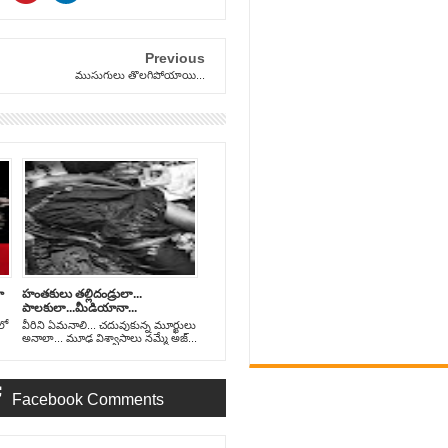
Previous
ముసుగులు తొలగిపోయాయి...
ా
హంతకులు తల్లిదండ్రులా...
పాలకులా...మీడియానా...
లో
వీరిని ఏమనాలి... చదువుకున్న మూర్ఖులు
అనాలా... మూఢ విశ్వాసాలు నమ్మే అజ్...
Facebook Comments