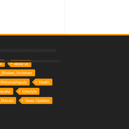
inna Swaram
రం
about us
_Bhalare_Vichitram
_Mahanubhayulu
Health
Nayaka
Lifestyle
_Masala
News Updates