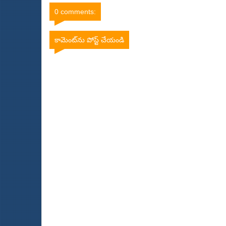
0 comments:
కామెంట్‌ను పోస్ట్ చేయండి