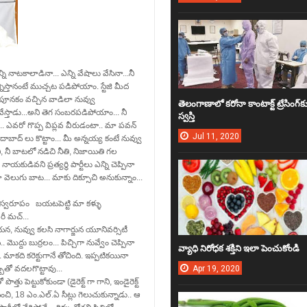
్ని నాటకాలాడినా... ఎన్ని వేషాలు వేసినా...నీ
శ్నిస్తానంటే ముచ్చట పడిపోయాం. స్టేజి మీద
పూనకం వచ్చిన వాడిలా నువ్వు
తెలంగాణాలో కరోనా కాంటాక్ట్‌ ట్రేసింగ్‌క
ేస్తాడు...అని తెగ సంబరపడిపోయాం... నీ
స్వ‌స్తి
. ఎవరో గొప్ప విప్లవ వీరుడంటా.. మా పవన్
Jul
11,
2020
బాద్ లు కొట్టాం... మీ అన్నయ్య కంటే నువ్వు
ి, నీ బాటలో నడిచి నీతి, నిజాయితి గల
ుడివని ప్రత్యర్థి పార్టీలు ఎన్ని చెప్పినా
 వెలుగు బాట... మాకు దిక్సూచి అనుకున్నాం...
ు స్వరూపం బయటపెట్టి మా కళ్ళు
రీ మచ్...
యన, నువ్వు కలసి నాగార్జున యూనివర్సిటీ
ొద్దు బుర్రలం... పిచ్చిగా నువ్వేం చెప్పినా
వ్యాధి నిరోధ‌క శ‌క్తిని ఇలా పెంచుకోండి
ాకది కరెక్టుగానే తోచింది. ఇప్పటికయినా
్బతో వదలగొట్టావు...
Apr
19,
2020
 పెట్టుకోకుండా (డైరెక్ట్ గా గాని, ఇండైరెక్ట్
ాధించి, 18 ఎం.ఎల్.ఏ సీట్లు గెలుచుకున్నాడు.. ఆ