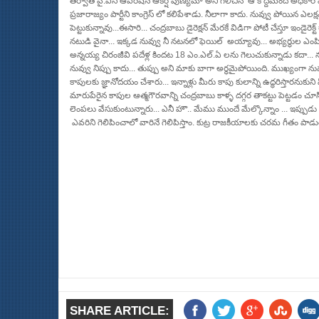
తర్వాత వై.ఎస్ ఆపరేషన్ ఆకర్ష్ పుణ్యమా అని గెలిచిన ఆ కొద్దిమంది అధికార పార్ట
ప్రజారాజ్యం పార్టీని కాంగ్రెస్ లో కలిపేశాడు. నీలాగా కాదు. నువ్వు పోయిన ఎలక్
పెట్టుకున్నావు...ఈసారి... చంద్రబాబు డైరెక్షన్ మేరకే విడిగా పోటీ చేస్తూ ఇండైరెక్
నటుడి వైనా... ఇక్కడ నువ్వు నీ నటనలో ఫెయిల్ అయ్యావు... అభ్యర్థుల ఎంప
అన్నయ్య చిరంజీవి పదేళ్ల కిందట 18 ఎం.ఎల్.ఏ లను గెలుచుకున్నాడు కదా...
నువ్వు నిప్పు కాదు... తుప్పు అని మాకు బాగా అర్ధమైపోయింది. ముఖ్యంగా నువ
కాపులకు జ్ఞానోదయం చేశారు... ఇన్నాళ్లు మీరు కాపు కులాన్ని ఉద్ధరిస్తారనుకుని 
మారుపేరైన కాపుల ఆత్మగౌరవాన్ని చంద్రబాబు కాళ్ళ దగ్గర తాకట్టు పెట్టడం చూసి.
లెంపలు వేసుకుంటున్నారు... ఎనీ హౌ.. మేము ముందే మేల్కొన్నాం ... ఇప్పుడు
ఎవరిని గెలిపించాలో వారినే గెలిపిస్తాం. కుట్ర రాజకీయాలకు చరమ గీతం పాడు
SHARE ARTICLE: