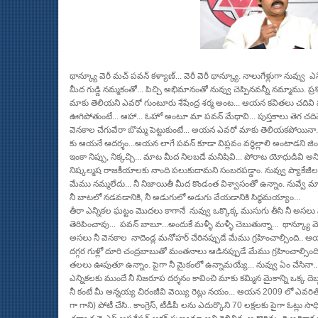
థాన్క్యూ వెరీ మచ్ పవన్ కళ్యాణ్... వెరీ వెరీ థాన్క్యూ. నాలుగేళ్లుగా నువ్వు ఎన
మీద గుడ్డి నమ్మకంతో... పిచ్చి అభిమానంతో నువ్వు చెప్పినవన్నీ నమ్మాము. ప్ర
మాకు తెలియని ఎవరో గుంటూరు శేషేంద్ర శర్మ అంట... ఆయన కవితలు చదివి 
ఊగిపోతుంటే... ఆహా... ఓహో అంటూ మా పవన్ మేధావి... పుస్తకాలు తెగ చదివ
వెనకాల చేగువేరా బొమ్మ పెట్టుకుంటే... అయన ఎవరో మాకు తెలియకపోయినా..
కు ఆయనే ఆదర్శం...అయన లాగే పవన్ కూడా విప్లవం వర్ధిల్లాలి అంటాడని జిందా
ఇంకా నిప్పు, నిక్కచ్చి... మాట మీద నిలబడే మనిషివి... పోరాట యోధుడివి అన
నిష్కల్మష రాజకీయాలకు నాంది పలుకుదామని సంబరపడ్డాం. నువ్వు ప్యాకేజీల నాయక
మేము నమ్మలేదు... నీ నిజాయితీ మీద కొండంత విశ్వాసంతో ఉన్నాం. నువ్వే మా
నీ బాటలో నడవడానికి, నీ అడుగులో అడుగు వేయడానికి సిద్ధమయ్యాం...
తీరా ఎన్నికల ఘట్టం మొదలు కాగానే నువ్వు ఒక్కొక్క ముసుగు తీసి నీ అసల
తెరిపించావు... పవన్ బాబూ...అందుకే మళ్ళీ మళ్ళీ చెబుతున్నా... థాన్క్యూ వె
అసలు నీ వెనకాల నాదెండ్ల మనోహర్ చేరినప్పుడే మేము గ్రహించాల్సింది.. ఆ
దగ్గర గుళ్లో దూరి చంద్రబాబుతో మంతనాలు ఆడినప్పుడే మేము గ్రహించాల్సింది.. మ
తలలు ఊపుతూ ఉన్నాం. పైగా నీ మైకంలో ఉన్నామయ్యే... నువ్వు ఏం చేసినా... మ
ఎన్నికలకు ముందే నీ నిజరూప దర్శనం కావించి మాకు కమ్మిన మైకాన్ని ఒక్క దెబ
నీ కంటే మీ అన్నయ్య చిరంజీవి వెయ్యి రెట్లు నయం... ఆయన 2009 లో ఎవరితో పొత్తు
గా గాని) పోటీ చేసి.. కాంగ్రెస్, టీడీపీ లను ఎదుర్కొని 70 లక్షలకు పైగా ఓట్లు స