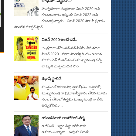
లాభమా...నష్టమా..?
మొన్నటిదాకా చంద్రబాబు విజన్ 2020 అని
కలవరించాడు ఇప్పుడు విజన్ 2022 అని
కలవరిస్తున్నాడు... విజన్ 2020 పాలసీ ప్రకారం
పాతికేళ్ల మాస్టర్ ప్లాన్ ...
విజన్ 2020 అంటే ఇదే..
చంద్రబాబు నోట పదే పదే వినిపించిన మాట
విజన్ 2020 . సరిగా పాతికేళ్ల కిందట ఆయన
మామ ఎన్ టీ ఆర్ నుంచి ముఖ్యమంత్రి కుర్చీ
లాక్కుని మొట్టమొదటి సారి...
శభాష్ స్టాలిన్
ముత్తువెల్ కరుణానిధి స్టాలిన్(ఎం. కె.స్టాలిన్)
ముఖ్యమంత్రి గా ప్రమాణస్వీకారం చేసిన మూడు
నెలలకే దేశంలో ఉత్తమ ముఖ్యమంత్రి గా పేరు
తెచ్చుకోవడం ...
యండమూరి రాంగోపాల్ వర్మ
అదేమిటీ... ఇద్దరి పేర్లు కలిపేశారు
అనుకుంటున్నారా... అవును నిజమే..