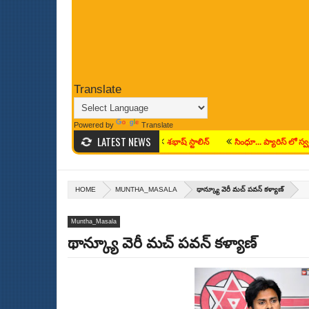
Translate
Powered by
Translate
LATEST NEWS
‌ర్ ఫీల్డ్ నుంచి ఆధ్యాత్మిక మార్గం వైపు
శభాష్ స్టాలిన్
సింధూ... ప్యారిస్ లో స్వర్ణమే లక
HOME
MUNTHA_MASALA
థాన్క్యూ వెరీ మచ్ పవన్ కళ్యాణ్
Muntha_Masala
థాన్క్యూ వెరీ మచ్ పవన్ కళ్యాణ్