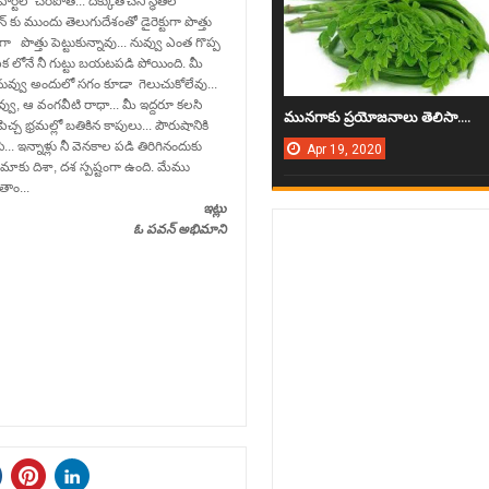
ీలో చేరిపోతే... దిక్కుతోచని స్థితిలో
షన్ కు ముందు తెలుగుదేశంతో డైరెక్టుగా పొత్తు
ట్ గా పొత్తు పెట్టుకున్నావు... నువ్వు ఎంత గొప్ప
ిక లోనే నీ గుట్టు బయటపడి పోయింది. మీ
 నువ్వు అందులో సగం కూడా గెలుచుకోలేవు...
్వు, ఆ వంగవీటి రాధా... మీ ఇద్దరూ కలసి
మున‌గాకు ప్ర‌యోజ‌నాలు తెలిసా....
పిచ్చ భ్రమల్లో బతికిన కాపులు... పౌరుషానికి
.. ఇన్నాళ్లు నీ వెనకాల పడి తిరిగినందుకు
Apr
19,
2020
 మాకు దిశా, దశ స్పష్టంగా ఉంది. మేము
తాం...
ఇట్లు
ఓ పవన్ అభిమాని