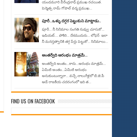
యండమూరి వీరేంద్రనాధ్ ప్రముఖ రచయిత.
పెన్మెత్స రామ్ గోపాల్ వర్మ ప్రముఖ...
పూరీ...ఒళ్ళు దగ్గర పెట్టుకుని మాట్లాడు..
పూరీ... నీ సినిమాల సంగతి నువ్వు చూసుకో...
ఇడియట్.... పోకిరి... దేశముదురు... లోఫర్ ఇలా
నీ మనస్తత్వానికి తగ్గ పేర్లు పెట్టుకో... సినిమాలు...
అంతర్వేది ఆరంభం మాత్రమే...
అంతర్వేది అంతం...కాదు...ఆరంభం మాత్రమే...
ఏమిటి అంతం...ఏమిటి ఆరంభం
అనుకుంటున్నారా... వచ్చే నాలుగేళ్లలో బి.జె.పీ
ఆడే రాజకీయ చదరంగంలో ఇది త...
FIND US ON FACEBOOK