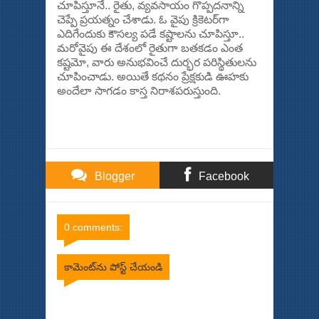
చూపిస్తూనే.. రైతు, వ్యవసాయం గొప్పదనాన్ని
చెప్పే ప్రయత్నం చేశాడు. ఓ వైపు క్రికెటర్‌గా
ఎదిగేందుకు కౌసల్య పడే కష్టాలను చూపిస్తూ..
మరోవైపు ఈ దేశంలో రైతుగా బతకడం ఎంత
కష్టమో, వారు అనుభవించే దుర్భర పరిస్థితులను
చూపించాడు. అయితే కథనం ప్రేక్షకుడి ఊహకు
అందేలా సాగడం కాస్త నిరాశపరుస్తుంది.
Blogger
Facebook
Comments
Comments
0 comments:
కామెంట్‌ను పోస్ట్ చేయండి
Item Reviewed:
కౌసల్య కృష్ణమూర్తి ఎలా ఉంది
Rating:
5
Reviewed By:
Bhinna Swaram