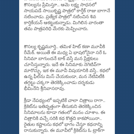
కౌసల్యను ప్రేమిస్తూ.. ఆమె లక్ష్య సాధనలో
సాయపడే సాయికృష్ణ పాత్రలో కార్తీక్‌ రాజు బాగానే
నటించాడు. ప్రత్యేక పాత్రలో నటించిన శివ
కార్తికేయన్‌ ఆకట్టుకున్నాడు. మిగిలిన వారంతా
తమ పాత్రపరిధి మేరకు మెప్పించారు.
కౌసల్య కృష్ణమూర్తి.. తమిళ హిట్‌ కణా మూవీకి
రీమేక్‌. అయితే ఈ మధ్య ఏ భాషలోనైనా సరే ఓ
సినిమా బాగుందనే టాక్‌ వస్తే మన ప్రేక్షకులు
చూసేస్తున్నారు. ఇదే ఈ సినిమాకు నెగెటివ్‌గా
మారొచ్చు. ఇక ఈ మూవీ విషయానికి వస్తే.. కథలో
ఉన్న ఫీల్‌ను మిస్‌ చేయకుండా, మన నేటివిటీకి
తగ్గట్టు చక్కగా తెరకెక్కించాడు దర్శకుడు
భీమినేని శ్రీనివాసరావు.
క్రీడా నేపథ్యంలో ఇప్పటికే చాలా చిత్రాలు రాగా..
క్రికెట్‌ను ఇతివృత్తంగా తీసుకుని తెరకెక్కించిన
సినిమాలను కూడా గతంలో మనం చూశాం. ఈ
చిత్రానికి వచ్చే సరికి కథ కొత్తది కాకపోయినా..
రైతుల కష్టాలను కథలో భాగం చేస్తూ కథనాన్ని
రాసుకున్నారు. ఈ మూవీలో క్రికెట్‌ను ఓ ట్రాక్‌గా