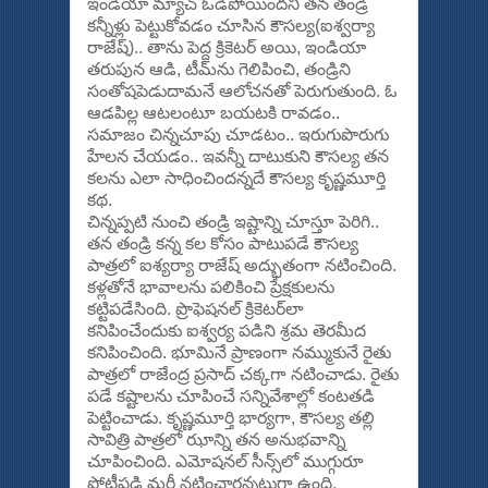
ఇండియా మ్యాచ్‌ ఓడిపోయిందని తన తండ్రి
కన్నీళ్లు పెట్టుకోవడం చూసిన కౌసల్య(ఐశ్వర్యా
రాజేష్‌).. తాను పెద్ద క్రికెటర్‌ అయి, ఇండియా
తరుపున ఆడి, టీమ్‌ను గెలిపించి, తండ్రిని
సంతోషపెడుదామనే ఆలోచనతో పెరుగుతుంది. ఓ
ఆడపిల్ల ఆటలంటూ బయటకి రావడం..
సమాజం చిన్నచూపు చూడటం.. ఇరుగుపొరుగు
హేలన చేయడం.. ఇవన్నీ దాటుకుని కౌసల్య తన
కలను ఎలా సాధించిందన్నదే కౌసల్య కృష్ణమూర్తి
కథ.
చిన్నప్పటి నుంచి తండ్రి ఇష్టాన్ని చూస్తూ పెరిగి..
తన తండ్రి కన్న కల కోసం పాటుపడే కౌసల్య
పాత్రలో ఐశ్యర్యా రాజేష్‌ అద్భుతంగా నటించింది.
కళ్లతోనే భావాలను పలికించి ప్రేక్షకులను
కట్టిపడేసింది. ప్రొఫెషనల్‌ క్రికెటర్‌లా
కనిపించేందుకు ఐశ్వర్య పడిని శ్రమ తెరమీద
కనిపించింది. భూమినే ప్రాణంగా నమ్ముకునే రైతు
పాత్రలో రాజేంద్ర ప్రసాద్‌ చక్కగా నటించాడు. రైతు
పడే కష్టాలను చూపించే సన్నివేశాల్లో కంటతడి
పెట్టించాడు. కృష్ణమూర్తి భార్యగా, కౌసల్య తల్లి
సావిత్రి పాత్రలో ఝాన్ని తన అనుభవాన్ని
చూపించింది. ఎమోషనల్‌ సీన్స్‌లో ముగ్గురూ
పోటీపడి మరీ నటించారన్నట్లుగా ఉంది.