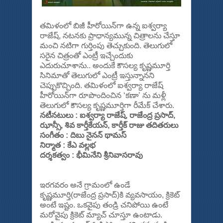
తమిళంలో బిజీ హీరోయిన్‌గా ఉన్న ఐశ్వర్యా
రాజేష్‌, నటనకు ప్రాధాన్యమున్న చిత్రాలను చేస్తూ
మంచి నటిగా గుర్తింపు తెచ్చుకుంది. తెలుగులో
సరైన చిత్రంతో ఎంట్రీ ఇచ్చేందుకు
ఎదురుచూశాను.. అందుకే కౌసల్య కృష్ణమూర్తి
సినిమాతో తెలుగులో ఎంట్రీ ఇస్తున్నానని
చెప్పుకొచ్చింది. తమిళంలో ఐశ్వర్యా రాజేష్‌
హీరోయిన్‌గా రూపొందించిన ‘కణా’ ను మళ్లీ
తెలుగులో కౌసల్య కృష్ణమూర్తిగా రీమేక్‌ చేశారు.
నటీనటులు : ఐశ్వర్యా రాజేష్‌, రాజేంద్ర ప్రసాద్‌,
ఝాన్సీ, శివ కార్తీకేయన్‌, కార్తీక్‌ రాజు తదితరులు
సంగీతం : దిబు నైనన్‌ థామస్‌
నిర్మాత : కేఎ వల్లభ
దర్శకత్వం : భీమినేని శ్రీనివాసరావు
ఇరగవరం అనే గ్రామంలో ఉండే
కృష్ణమూర్తి(రాజేంద్ర ప్రసాద్‌)కి వ్యవసాయం, క్రికెట్‌
అంటే ఇష్టం. ఒకవైపు తండ్రి చనిపోయి ఉంటే
మరోవైపు క్రికెట్‌ మ్యాచ్‌ చూస్తూ ఉంటాడు.