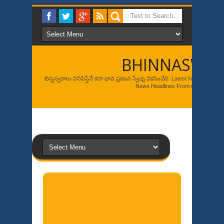
BHINNASWA
భిన్నస్వరాలు వినిపిస్తేనే కదా భావ ప్రకటన స్వేచ్ఛ వికసించేది. Latest News, Br
News Headlines From Around The W