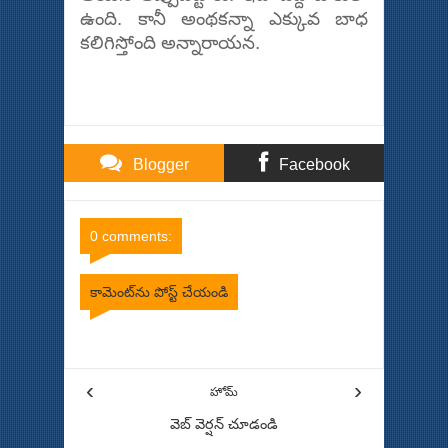
ఉంది. కానీ అంథకన్నా ఎక్కువ బాధ
కలిగిస్తోంది అన్నారాయన.
Blogger
Facebook
Comments
Comments
0 comments:
కామెంట్‌ను పోస్ట్ చేయండి
Item Reviewed:
ప్రపంచ పర్యాటక కేంద్రాలకు సైతం మత మౌఢ్యం
వ్యాపించింది
Rating:
5
Reviewed By:
Bhinna Swaram
‹
›
హోమ్
వెబ్ వెర్షన్‌ చూడండి