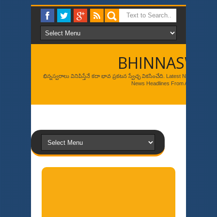
BHINNASWA
భిన్నస్వరాలు వినిపిస్తేనే కదా భావ ప్రకటన స్వేచ్ఛ వికసించేది. Latest News, Br
News Headlines From Around The W