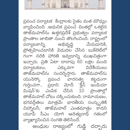
ప్రపంచ పర్యాటక కేంద్రాలకు సైతం మత మౌఢ్యం
వ్యాపించింది .ఆధునిక ప్రపంచ వింతల్లో ఒకటైన
తాజ్‌మహల్‌ను ఉత్తరప్రదేశ్‌ ప్రభుత్వం పర్యాటక
ప్రాంతాల జాబితా నుంచి తొలగించింది. రాష్ట్రంలో
పర్యాటకాన్ని అభివృద్ధి చేయడానికి,
ప్రోత్సహించడానికి విడుదల చేసిన బుక్‌లెట్‌లో
గంగా నదికి హారతి ఇవ్వడాన్ని ముఖచిత్రంగా
ఇచ్చారు. ప్రతి ఏటా దాదాపు 60 లక్షల మంది
పర్యాటకులు, ఎక్కువగా విదేశీయులు
తాజ్‌మహల్‌ను సందర్శిస్తారు. తాజ్‌మహల్‌ను
యునెస్కో ప్రపంచ వారసత్వ కట్టడంగా
గుర్తించగా.. ప్రధాని మోదీ ‘క్లీన్‌ ఇండియా
మిషన్‌’కు ఎంపిక చేసిన 10 ప్రాంతాల్లో
తాజ్‌మహల్‌ చోటు దక్కించుకుంది. రామాయణం,
భగవద్గీతలు మాత్రమే భారతీయ సంస్కృతికి
చిహ్నాలనీ, తాజ్‌మహల్‌ ఎంతమాత్రం కాదని
యూపీ సీఎం యోగి ఆదిత్యనాథ్‌ గతంలో
వ్యాఖ్యానించిన సంగతి తెలిసిందే.
అంధుల రాజ్యంలో గుడ్డి దర్బారు