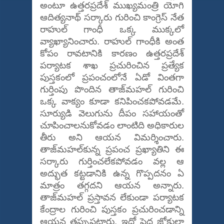
అంటూ ఉత్తరప్రదేశ్‌ ముఖ్యమంత్రి యోగి
ఆదిత్యనాథ్‌ సర్కారు గురించి కాంగ్రెస్‌ నేత
రాహుల్‌ గాంధీ ఒక్క ముక్కలో
వ్యాఖ్యానించారు. రాహుల్‌ గాంధీకి అంత
కోపం రావటానికి కారణం ఉత్తరప్రదేశ్‌
పర్యాటక శాఖ ప్రచురించిన ప్రత్యేక
పుస్తకంలో ప్రపంచంలోనే ఏడో వింతగా
గుర్తింపు పొందిన తాజ్‌మహల్‌ గురించి
ఒక్క వాక్యం కూడా కనిపించకపోవడమే.
సూర్యుడి వెలుగును దీపం సహాయంతో
చూపించాలనుకోవడం లాంటిది అధికారుల
తీరు అని ఆయన విమర్శించారు.
తాజ్‌మహల్‌కున్న ప్రపంచ ప్రఖ్యాతిని ఈ
సర్కారు గుర్తించలేకపోవడం వల్ల ఆ
అద్భుత కట్టడానికి ఉన్న గొప్పదనం ఏ
మాత్రం తగ్గదని ఆయన అన్నారు.
తాజ్‌మహల్‌ ప్రస్తావన లేకుండా పర్యాటక
కేంద్రాల గురించి పుస్తకం ప్రచురించడాన్ని
ఆయన తప్పుపట్టారు. ఇదో పెద్ద జోకులా