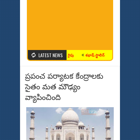
LATEST NEWS
ీన‌టులు గ్లామ‌ర్ ఫీల్డ్ నుంచి ఆధ్యాత్మిక మార్గం వైపు
శభాష్ స్టాలిన్
సింధూ... ప్యారిస్ లో
ప్రపంచ పర్యాటక కేంద్రాలకు
సైతం మత మౌఢ్యం
వ్యాపించింది